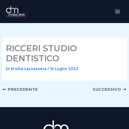
Vai
al
contenuto
RICCERI STUDIO
DENTISTICO
Di
Ersilia Lazzazzera
/
15 Luglio 2022
PRECEDENTE
SUCCESSIVO