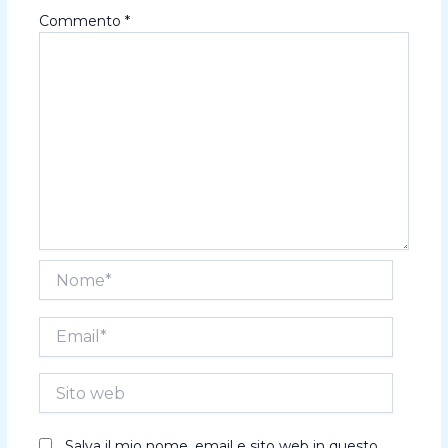
Commento
*
Nome*
Email*
Sito
web
Salva il mio nome, email e sito web in questo