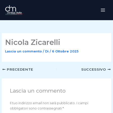
Vai
al
contenuto
Nicola Zicarelli
Lascia un commento
/ Di
/
6 Ottobre 2025
PRECEDENTE
SUCCESSIVO
Lascia un commento
Il tuo indirizzo email non sarà pubblicato.
I campi
obbligatori sono contrassegnati
*