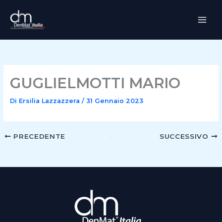
Vai
al
contenuto
GUGLIELMOTTI MARIO
Di
Ersilia Lazzazzera
/
31 Gennaio 2023
PRECEDENTE
SUCCESSIVO