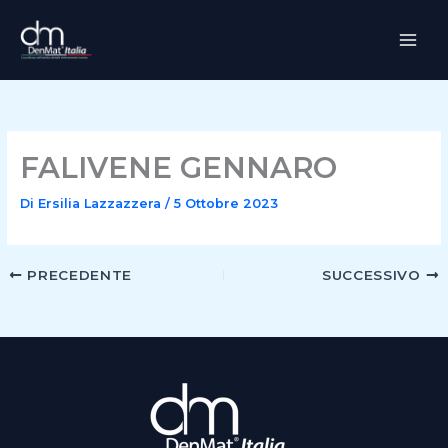
Vai
al
contenuto
FALIVENE GENNARO
Di
Ersilia Lazzazzera
/
5 Ottobre 2023
PRECEDENTE
SUCCESSIVO